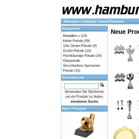
Startseite
»
Katalog
»
Neue Produkte
Kategorien
Neue Pro
Medaillen->
(24)
kleine Pokale
(39)
12er Serien Pokale
(9)
Große Pokale
(16)
Hochklassige Pokale
(24)
Glaspokale
Verschiedene Sportarten
Pokale
(15)
Schnellsuche
Verwenden Sie Stichworte,
um ein Produkt zu finden.
erweiterte Suche
Neue Produkte