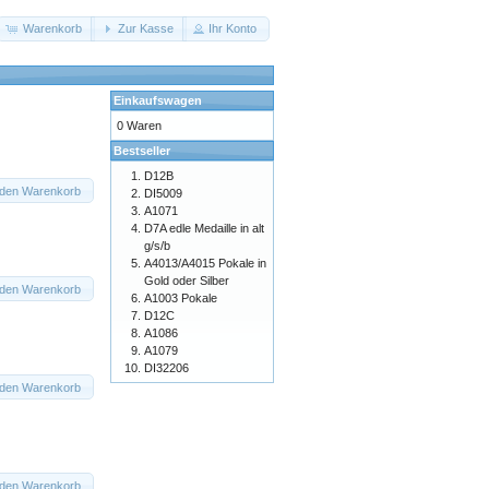
Warenkorb
Zur Kasse
Ihr Konto
Einkaufswagen
0 Waren
Bestseller
D12B
 den Warenkorb
DI5009
A1071
D7A edle Medaille in alt
g/s/b
A4013/A4015 Pokale in
Gold oder Silber
 den Warenkorb
A1003 Pokale
D12C
A1086
A1079
DI32206
 den Warenkorb
 den Warenkorb