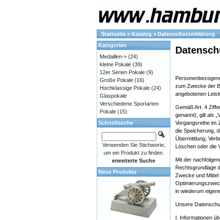
Startseite
»
Katalog
»
Datenschutzerklärung
Kategorien
Datensch
Medaillen->
(24)
kleine Pokale
(39)
12er Serien Pokale
(9)
Personenbezogene 
Große Pokale
(16)
zum Zwecke der Bere
Hochklassige Pokale
(24)
angebotenen Leistu
Glaspokale
Verschiedene Sportarten
Gemäß Art. 4 Ziff
Pokale
(15)
genannt), gilt als 
Schnellsuche
Vorgangsreihe im 
die Speicherung, 
Übermittlung, Verb
Verwenden Sie Stichworte,
Löschen oder die 
um ein Produkt zu finden.
Mit der nachfolge
erweiterte Suche
Rechtsgrundlage d
Neue Produkte
Zwecke und Mittel 
Optimierungszweck
in wiederum eigene
Unsere Datenschutz
I. Informationen üb