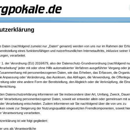
utzerklärung
Daten (nachfolgend zumeist nur „Daten“ genannt) werden von uns nur im Rahmen der Erfor
itstellung eines funktionsfähigen und nutzerfreundlichen Internetauftritts, inklusive seiner I
ngen, verarbeitet.
er 1. der Verordnung (EU) 2016/679, also der Datenschutz-Grundverordnung (nachfolgend 
„Verarbeitung“ jeder mit oder ohne Hilfe automatisierter Verfahren ausgeführter Vorgang oder 
Zusammenhang mit personenbezogenen Daten, wie das Erheben, das Erfassen, die Organisa
die Anpassung oder Veränderung, das Auslesen, das Abfragen, die Verwendung, die Offenleg
reitung oder eine andere Form der Bereitstellung, den Abgleich oder die Verknüpfung, die Ei
Vernichtung.
nden Datenschutzerklärung informieren wir Sie insbesondere über Art, Umfang, Zweck, Daue
er Verarbeitung personenbezogener Daten, soweit wir entweder allein oder gemeinsam mit a
der Verarbeitung entscheiden. Zudem informieren wir Sie nachfolgend über die von uns zu
en sowie zur Steigerung der Nutzungsqualität eingesetzten Fremdkomponenten, soweit hier
r Verantwortung verarbeiten.
erklärung ist wie folgt gegliedert:
er uns als Verantwortliche