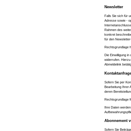
Newsletter
Falls Sie sich für
Adresse sowie - op
Internetanschlusse
Rahmen des weiter
konkret beschreib
für den Newsletter
Rechtsgrundlage hie
Die Einwilligung i
widerrufen. Hierzu
Abmeldelink betäti
Kontaktanfrage
Sofern Sie per Kon
Bearbeitung Ihrer 
deren Bereitstellu
Rechtsgrundlage für
Ihre Daten werden 
Aufbewahrungspfli
Abonnement v
Sofern Sie Beiträge