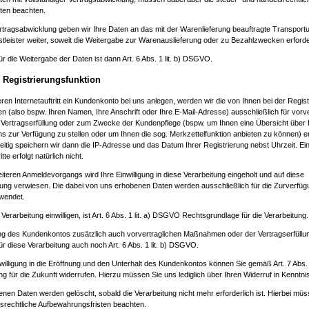
ten beachten.
tragsabwicklung geben wir Ihre Daten an das mit der Warenlieferung beauftragte Transpor
tleister weiter, soweit die Weitergabe zur Warenauslieferung oder zu Bezahlzwecken erforderl
r die Weitergabe der Daten ist dann Art. 6 Abs. 1 lit. b) DSGVO.
 Registrierungsfunktion
eren Internetauftritt ein Kundenkonto bei uns anlegen, werden wir die von Ihnen bei der Regis
 (also bspw. Ihren Namen, Ihre Anschrift oder Ihre E-Mail-Adresse) ausschließlich für vorve
e Vertragserfüllung oder zum Zwecke der Kundenpflege (bspw. um Ihnen eine Übersicht über 
ns zur Verfügung zu stellen oder um Ihnen die sog. Merkzettelfunktion anbieten zu können) 
eitig speichern wir dann die IP-Adresse und das Datum Ihrer Registrierung nebst Uhrzeit. E
te erfolgt natürlich nicht.
eren Anmeldevorgangs wird Ihre Einwilligung in diese Verarbeitung eingeholt und auf diese
ung verwiesen. Die dabei von uns erhobenen Daten werden ausschließlich für die Zurverfüg
wendet.
 Verarbeitung einwilligen, ist Art. 6 Abs. 1 lit. a) DSGVO Rechtsgrundlage für die Verarbeitung.
ng des Kundenkontos zusätzlich auch vorvertraglichen Maßnahmen oder der Vertragserfüllung
r diese Verarbeitung auch noch Art. 6 Abs. 1 lit. b) DSGVO.
inwilligung in die Eröffnung und den Unterhalt des Kundenkontos können Sie gemäß Art. 7 A
ung für die Zukunft widerrufen. Hierzu müssen Sie uns lediglich über Ihren Widerruf in Kenntni
enen Daten werden gelöscht, sobald die Verarbeitung nicht mehr erforderlich ist. Hierbei müs
srechtliche Aufbewahrungsfristen beachten.