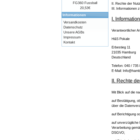
FG360 Fussball
II. Rechte der Nut
20,53€
III. Informationen
Informationen
I. Informatio
Versandkosten
Datenschutz
Verantwortlicher An
Unsere AGBs
Impressum
H&S Pokale
Kontakt
Erbestieg 11
21035 Hamburg
Deutschland
Telefon: 040 / 735
E-Mail: Info@hamb
II. Rechte d
Mit Blick auf die 
auf Bestätigung, o
über die Datenvera
auf Berichtigung o
auf unverzügliche 
Verarbeitung gemäß
DSGVO;