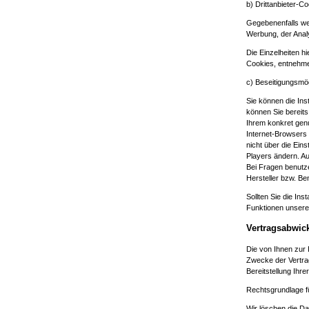
b) Drittanbieter-C
Gegebenenfalls we
Werbung, der Analy
Die Einzelheiten h
Cookies, entnehmen
c) Beseitigungsmög
Sie können die Ins
können Sie bereits
Ihrem konkret genu
Internet-Browsers 
nicht über die Ein
Players ändern. Au
Bei Fragen benutze
Hersteller bzw. Be
Sollten Sie die In
Funktionen unseres 
Vertragsabwic
Die von Ihnen zur
Zwecke der Vertrag
Bereitstellung Ihre
Rechtsgrundlage für
Wir löschen die Da