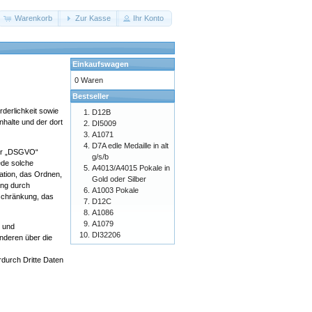
Warenkorb
Zur Kasse
Ihr Konto
Einkaufswagen
0 Waren
Bestseller
derlichkeit sowie
D12B
nhalte und der dort
DI5009
A1071
D7A edle Medaille in alt
nur „DSGVO“
g/s/b
jede solche
A4013/A4015 Pokale in
tion, das Ordnen,
Gold oder Silber
ung durch
A1003 Pokale
nschränkung, das
D12C
A1086
A1079
r und
DI32206
nderen über die
durch Dritte Daten