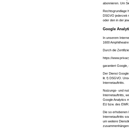
abonnieren. Um Sie
Rechtsgrundlage hi
DSGVO jederzeit mi
oder den in der jew
Google Analyt
In unserem Interne
1600 Amphitheatre
Durch die Zertifi
https://www.priva
garantiert Google
Der Dienst Google 
lit. f) DSGVO. Uns
Internetauftritts.
Nutzungs- und nut
Internetauftritts,
Google Analytics m
EU bzw. des EWR
Die so erhobenen 
Internetauftritts 
um weitere Dienstl
zusammenhängen