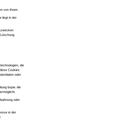
en von Ihnen.
liegt in der
iszwecken
er Löschung
technologien, die
 diese Cookies
ndortdaten oder
eitung bspw. die
ermöglicht.
anbahnung oder
resse in der
O.