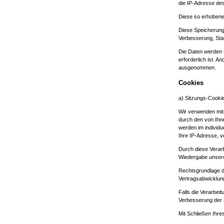
die IP-Adresse des
Diese so erhobene
Diese Speicherung 
Verbesserung, Stabi
Die Daten werden 
erforderlich ist. A
ausgenommen.
Cookies
a) Sitzungs-Cooki
Wir verwenden mit 
durch den von Ihn
werden im individu
Ihre IP-Adresse, ve
Durch diese Verarbe
Wiedergabe unseres
Rechtsgrundlage di
Vertragsabwicklung
Falls die Verarbei
Verbesserung der Fu
Mit Schließen Ihr