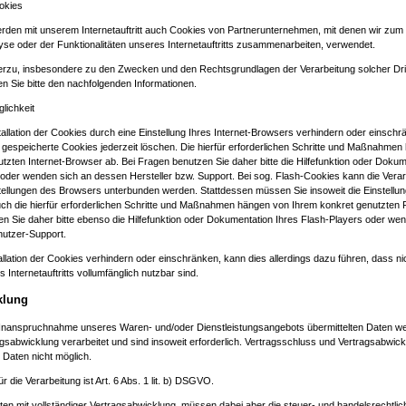
ookies
rden mit unserem Internetauftritt auch Cookies von Partnerunternehmen, mit denen wir zu
se oder der Funktionalitäten unseres Internetauftritts zusammenarbeiten, verwendet.
ierzu, insbesondere zu den Zwecken und den Rechtsgrundlagen der Verarbeitung solcher Drit
 Sie bitte den nachfolgenden Informationen.
lichkeit
tallation der Cookies durch eine Einstellung Ihres Internet-Browsers verhindern oder einschr
 gespeicherte Cookies jederzeit löschen. Die hierfür erforderlichen Schritte und Maßnahme
tzten Internet-Browser ab. Bei Fragen benutzen Sie daher bitte die Hilfefunktion oder Dokum
oder wenden sich an dessen Hersteller bzw. Support. Bei sog. Flash-Cookies kann die Verarb
stellungen des Browsers unterbunden werden. Stattdessen müssen Sie insoweit die Einstellun
ch die hierfür erforderlichen Schritte und Maßnahmen hängen von Ihrem konkret genutzten 
n Sie daher bitte ebenso die Hilfefunktion oder Dokumentation Ihres Flash-Players oder we
nutzer-Support.
stallation der Cookies verhindern oder einschränken, kann dies allerdings dazu führen, dass ni
Internetauftritts vollumfänglich nutzbar sind.
klung
 Inanspruchnahme unseres Waren- und/oder Dienstleistungsangebots übermittelten Daten 
sabwicklung verarbeitet und sind insoweit erforderlich. Vertragsschluss und Vertragsabwic
r Daten nicht möglich.
 die Verarbeitung ist Art. 6 Abs. 1 lit. b) DSGVO.
ten mit vollständiger Vertragsabwicklung, müssen dabei aber die steuer- und handelsrechtli