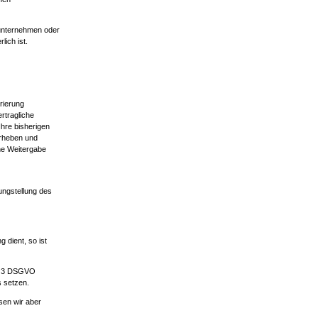
tunternehmen oder
ich ist.
trierung
rtragliche
Ihre bisherigen
erheben und
ine Weitergabe
ungstellung des
 dient, so ist
bs. 3 DSGVO
s setzen.
sen wir aber