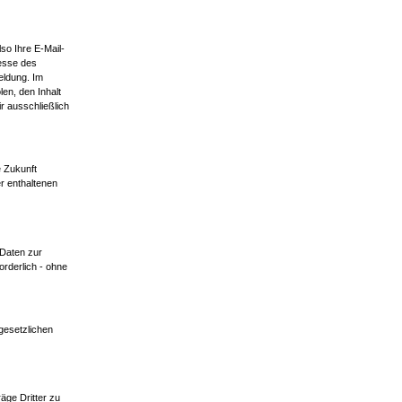
so Ihre E-Mail-
resse des
eldung. Im
en, den Inhalt
 ausschließlich
e Zukunft
er enthaltenen
 Daten zur
orderlich - ohne
gesetzlichen
räge Dritter zu