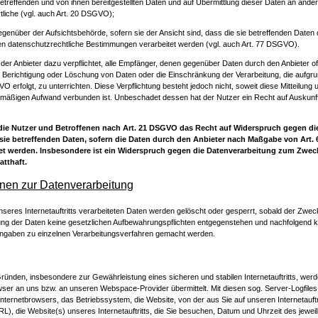
 betreffenden und von ihnen bereitgestellten Daten und auf Übermittlung dieser Daten an ande
tliche (vgl. auch Art. 20 DSGVO);
enüber der Aufsichtsbehörde, sofern sie der Ansicht sind, dass die sie betreffenden Daten 
en datenschutzrechtliche Bestimmungen verarbeitet werden (vgl. auch Art. 77 DSGVO).
 der Anbieter dazu verpflichtet, alle Empfänger, denen gegenüber Daten durch den Anbieter o
 Berichtigung oder Löschung von Daten oder die Einschränkung der Verarbeitung, die aufgrun
O erfolgt, zu unterrichten. Diese Verpflichtung besteht jedoch nicht, soweit diese Mitteilung 
smäßigen Aufwand verbunden ist. Unbeschadet dessen hat der Nutzer ein Recht auf Auskunft
die Nutzer und Betroffenen nach Art. 21 DSGVO das Recht auf Widerspruch gegen die
sie betreffenden Daten, sofern die Daten durch den Anbieter nach Maßgabe von Art. 6 A
t werden. Insbesondere ist ein Widerspruch gegen die Datenverarbeitung zum Zwec
atthaft.
ionen zur Datenverarbeitung
nseres Internetauftritts verarbeiteten Daten werden gelöscht oder gesperrt, sobald der Zwe
hung der Daten keine gesetzlichen Aufbewahrungspflichten entgegenstehen und nachfolgend k
ngaben zu einzelnen Verarbeitungsverfahren gemacht werden.
ünden, insbesondere zur Gewährleistung eines sicheren und stabilen Internetauftritts, wer
wser an uns bzw. an unseren Webspace-Provider übermittelt. Mit diesen sog. Server-Logfile
Internetbrowsers, das Betriebssystem, die Website, von der aus Sie auf unseren Internetauftr
L), die Website(s) unseres Internetauftritts, die Sie besuchen, Datum und Uhrzeit des jeweil