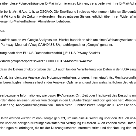
 über diese Folgebeiträge per E-Mail informieren zu können, verarbeiten wir Ihre E-Mail-Adr
erbei ist Art. 6 Abs. 1 lit. a) DSGVO. Die Einwilligung in dieses Abonnement können Sie gemäß
t Wirkung für die Zukunft widerrufen. Hierzu müssen Sie uns lediglich über Ihren Widerruf i
eiligen E-Mail enthaltenen Abmeldelink betätigen.
ics
tauftritt setzen wir Google Analytics ein. Hierbei handelt es sich um einen Webanalysedienst
 Parkway, Mountain View, CA 94043 USA, nachfolgend nur „Google“ genannt.
zierung nach dem EU-US-Datenschutzschild („EU-US Privacy Shield“)
cyshield.gov/participant?id=a2zt000000001L5AAI&status=Active
, dass die Datenschutzvorgaben der EU auch bei der Verarbeitung von Daten in den USA eing
Analytics dient zur Analyse des Nutzungsverhaltens unseres Internetauftritts. Rechtsgrundlag
er berechtigtes Interesse liegt in der Analyse, Optimierung und dem wirtschaftlichen Betrieb 
zerbezogene Informationen, wie bspw. IP-Adresse, Ort, Zeit oder Häufigkeit des Besuchs u
 werden dabei an einen Server von Google in den USA übertragen und dort gespeichert. Allerdi
it der sog. Anonymisierungsfunktion. Durch diese Funktion kürzt Google die IP-Adresse sch
.
Daten werden wiederum von Google genutzt, um uns eine Auswertung über den Besuch uns
sowie über die dortigen Nutzungsaktivitäten zur Verfügung zu stellen. Auch können diese Date
eistungen zu erbringen, die mit der Nutzung unseres Internetauftritts und der Nutzung des In
.