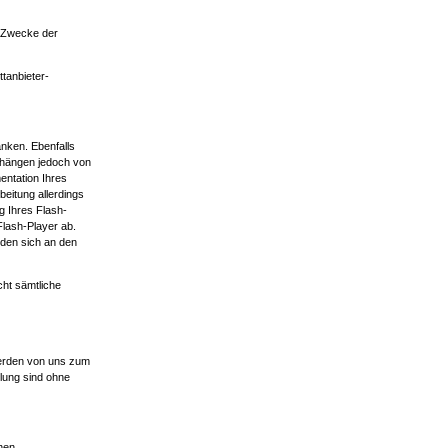
m Zwecke der
tanbieter-
änken. Ebenfalls
n hängen jedoch von
entation Ihres
eitung allerdings
g Ihres Flash-
Flash-Player ab.
nden sich an den
cht sämtliche
werden von uns zum
klung sind ohne
chen