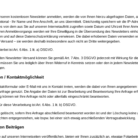
 unseren kostenlosen Newsletter anmelden, werden die von Ihnen hierzu abgefragten Daten, al
tional - Ihr Name und Ihre Anschrift, an uns übermittelt. Gleichzeitig speichern wir die IP-Ad
s von dem aus Sie auf unseren Internetauftritt zugreifen sowie Datum und Uhrzeit Ihrer Anm
en Anmeldevorgangs werden wir Ihre Einwilligung in die Übersendung des Newsletters einhol
en und auf diese Datenschutzerklärung verwiesen. Die dabei erhobenen Daten verwenden wir
-Versand – sie werden deshalb insbesondere auch nicht an Dritte weitergegeben.
rbei ist Art. 6 Abs. 1 lit. a) DSGVO.
n den Newsletter-Versand können Sie gemäß Art. 7 Abs. 3 DSGVO jederzeit mit Wirkung für di
 müssen Sie uns lediglich über Ihren Widerruf in Kenntnis setzen oder den in jedem Newslett
gen.
n / Kontaktmöglichkeit
taktformular oder E-Mail mit uns in Kontakt treten, werden die dabei von Ihnen angegebenen
Anfrage genutzt. Die Angabe der Daten ist zur Bearbeitung und Beantwortung Ihre Anfrage erf
ng können wir Ihre Anfrage nicht oder allenfalls eingeschränkt beantworten.
 diese Verarbeitung ist Art. 6 Abs. 1 lit. b) DSGVO.
gelöscht, sofern Ihre Anfrage abschließend beantwortet worden ist und der Löschung keine 
chten entgegenstehen, wie bspw. bei einer sich etwaig anschließenden Vertragsabwicklung.
on Beiträgen
 auf unseren Internetseiten veröffentlichen, bieten wir Ihnen zusätzlich an, etwaige Folgebeit