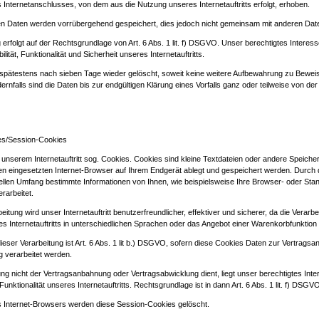
 Internetanschlusses, von dem aus die Nutzung unseres Internetauftritts erfolgt, erhoben.
n Daten werden vorrübergehend gespeichert, dies jedoch nicht gemeinsam mit anderen Dat
erfolgt auf der Rechtsgrundlage von Art. 6 Abs. 1 lit. f) DSGVO. Unser berechtigtes Interesse 
lität, Funktionalität und Sicherheit unseres Internetauftritts.
spätestens nach sieben Tage wieder gelöscht, soweit keine weitere Aufbewahrung zu Bewe
ndernfalls sind die Daten bis zur endgültigen Klärung eines Vorfalls ganz oder teilweise von d
es/Session-Cookies
unserem Internetauftritt sog. Cookies. Cookies sind kleine Textdateien oder andere Speicher
en eingesetzten Internet-Browser auf Ihrem Endgerät ablegt und gespeichert werden. Durch
ellen Umfang bestimmte Informationen von Ihnen, wie beispielsweise Ihre Browser- oder Sta
rarbeitet.
itung wird unser Internetauftritt benutzerfreundlicher, effektiver und sicherer, da die Verarb
 Internetauftritts in unterschiedlichen Sprachen oder das Angebot einer Warenkorbfunktion 
eser Verarbeitung ist Art. 6 Abs. 1 lit b.) DSGVO, sofern diese Cookies Daten zur Vertrags
 verarbeitet werden.
tung nicht der Vertragsanbahnung oder Vertragsabwicklung dient, liegt unser berechtigtes Inte
nktionalität unseres Internetauftritts. Rechtsgrundlage ist in dann Art. 6 Abs. 1 lit. f) DSGV
es Internet-Browsers werden diese Session-Cookies gelöscht.