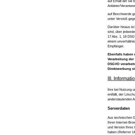
auf Erhalt der sie
Anbieter/Verantwor
auf Beschwerde geg
unter Verstoß geg
Darüber hinaus ist
sind, über jedwede
17 Abs. 1, 18 DSGV
einem unverhältni
Empfänger.
Ebenfalls haben 
Verarbeitung der 
DSGVO verarbeite
Direktwerbung st
III. Informat
Ihre bei Nutzung u
entfällt, der Lösc
anderslautenden A
Serverdaten
Aus technischen Gr
Ihren Internet-Bro
und Version Ihres 
haben (Referrer UR