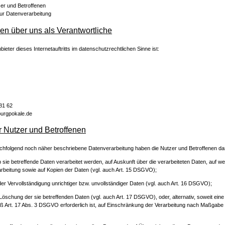
zer und Betroffenen
 zur Datenverarbeitung
nen über uns als Verantwortliche
bieter dieses Internetauftritts im datenschutzrechtlichen Sinne ist:
 81 62
urgpokale.de
er Nutzer und Betroffenen
nachfolgend noch näher beschriebene Datenverarbeitung haben die Nutzer und Betroffenen d
b sie betreffende Daten verarbeitet werden, auf Auskunft über die verarbeiteten Daten, auf we
rbeitung sowie auf Kopien der Daten (vgl. auch Art. 15 DSGVO);
der Vervollständigung unrichtiger bzw. unvollständiger Daten (vgl. auch Art. 16 DSGVO);
Löschung der sie betreffenden Daten (vgl. auch Art. 17 DSGVO), oder, alternativ, soweit eine
 Art. 17 Abs. 3 DSGVO erforderlich ist, auf Einschränkung der Verarbeitung nach Maßgabe 