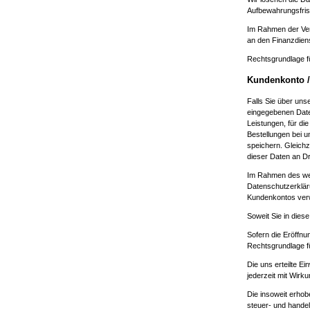
Aufbewahrungsfris
Im Rahmen der Ver
an den Finanzdiens
Rechtsgrundlage fü
Kundenkonto /
Falls Sie über uns
eingegebenen Daten
Leistungen, für di
Bestellungen bei u
speichern. Gleichz
dieser Daten an Drit
Im Rahmen des weit
Datenschutzerklär
Kundenkontos ver
Soweit Sie in diese
Sofern die Eröffnu
Rechtsgrundlage fü
Die uns erteilte E
jederzeit mit Wirk
Die insoweit erhob
steuer- und handel