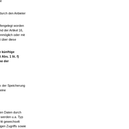
re
durch den Anbieter
ffengelegt worden
d der Artikel 16,
unmöglich oder mit
 über diese
 künftige
bs. 1 lit. f)
ke der
ck der Speicherung
eine
den Daten durch
s werden u.a. Typ
itt gewechselt
igen Zugriffs sowie