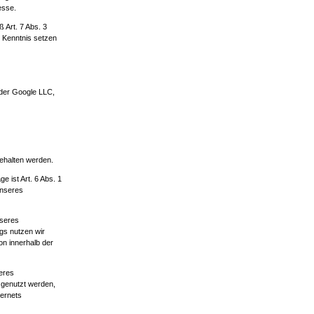
esse.
 Art. 7 Abs. 3
n Kenntnis setzen
 der Google LLC,
ehalten werden.
e ist Art. 6 Abs. 1
unseres
nseres
ngs nutzen wir
on innerhalb der
eres
n genutzt werden,
ternets