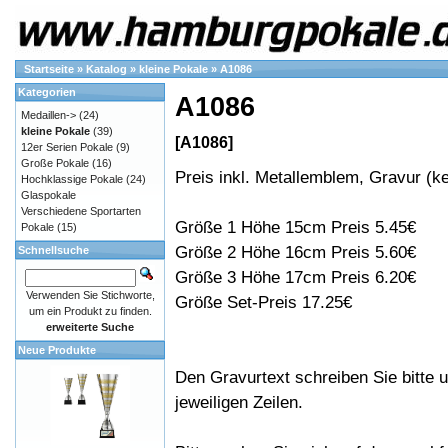
Startseite
»
Katalog
»
kleine Pokale
»
A1086
Kategorien
A1086
Medaillen->
(24)
kleine Pokale
(39)
[A1086]
12er Serien Pokale
(9)
Große Pokale
(16)
Preis inkl. Metallemblem, Gravur (ke
Hochklassige Pokale
(24)
Glaspokale
Verschiedene Sportarten
Größe 1 Höhe 15cm Preis 5.45€
Pokale
(15)
Größe 2 Höhe 16cm Preis 5.60€
Schnellsuche
Größe 3 Höhe 17cm Preis 6.20€
Verwenden Sie Stichworte,
Größe Set-Preis 17.25€
um ein Produkt zu finden.
erweiterte Suche
Neue Produkte
Den Gravurtext schreiben Sie bitte u
jeweiligen Zeilen.