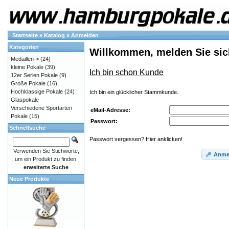
Startseite
»
Katalog
»
Anmelden
Kategorien
Willkommen, melden Sie sic
Medaillen->
(24)
kleine Pokale
(39)
Ich bin schon Kunde
12er Serien Pokale
(9)
Große Pokale
(16)
Hochklassige Pokale
(24)
Ich bin ein glücklicher Stammkunde.
Glaspokale
Verschiedene Sportarten
eMail-Adresse:
Pokale
(15)
Passwort:
Schnellsuche
Passwort vergessen? Hier anklicken!
Verwenden Sie Stichworte,
Anme
um ein Produkt zu finden.
erweiterte Suche
Neue Produkte