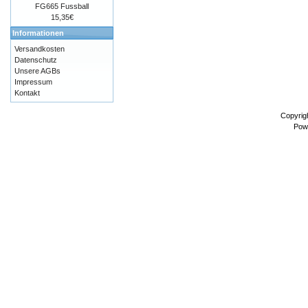
FG665 Fussball
15,35€
Informationen
Versandkosten
Datenschutz
Unsere AGBs
Impressum
Kontakt
Copyrig
Pow