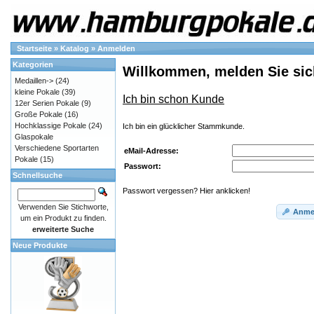
Startseite
»
Katalog
»
Anmelden
Kategorien
Willkommen, melden Sie sic
Medaillen->
(24)
kleine Pokale
(39)
Ich bin schon Kunde
12er Serien Pokale
(9)
Große Pokale
(16)
Hochklassige Pokale
(24)
Ich bin ein glücklicher Stammkunde.
Glaspokale
Verschiedene Sportarten
eMail-Adresse:
Pokale
(15)
Passwort:
Schnellsuche
Passwort vergessen? Hier anklicken!
Verwenden Sie Stichworte,
Anme
um ein Produkt zu finden.
erweiterte Suche
Neue Produkte