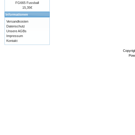
FG665 Fussball
15,35€
Informationen
Versandkosten
Datenschutz
Unsere AGBs
Impressum
Kontakt
Copyrig
Pow