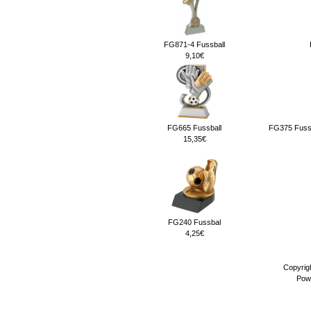
FG871-4 Fussball
9,10€
FG665 Fussball
FG375 Fuss
15,35€
FG240 Fussbal
4,25€
Copyrig
Pow