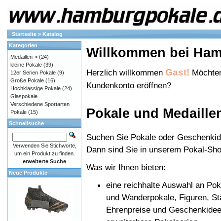
Startseite
»
Katalog
Kategorien
Willkommen bei Ha
Medaillen->
(24)
kleine Pokale
(39)
Gast!
Herzlich willkommen
Möchten
12er Serien Pokale
(9)
Große Pokale
(16)
Kundenkonto
eröffnen?
Hochklassige Pokale
(24)
Glaspokale
Verschiedene Sportarten
Pokale und Medaille
Pokale
(15)
Schnellsuche
Suchen Sie Pokale oder Geschenkide
Verwenden Sie Stichworte,
Dann sind Sie in unserem Pokal-Shop
um ein Produkt zu finden.
erweiterte Suche
Was wir Ihnen bieten:
Neue Produkte
eine reichhalte Auswahl an Pok
und Wanderpokale, Figuren, S
Ehrenpreise und Geschenkidee