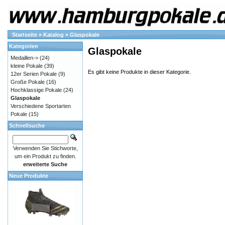
Startseite
»
Katalog
»
Glaspokale
Kategorien
Glaspokale
Medaillen->
(24)
kleine Pokale
(39)
Es gibt keine Produkte in dieser Kategorie.
12er Serien Pokale
(9)
Große Pokale
(16)
Hochklassige Pokale
(24)
Glaspokale
Verschiedene Sportarten
Pokale
(15)
Schnellsuche
Verwenden Sie Stichworte,
um ein Produkt zu finden.
erweiterte Suche
Neue Produkte