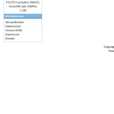
FG375 Fussball in SW/GO,
Grün/SW oder SW/Rot
7,43€
Informationen
Versandkosten
Datenschutz
Unsere AGBs
Impressum
Kontakt
Copyrig
Pow