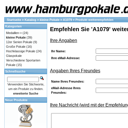
Startseite
»
Katalog
»
kleine Pokale
»
A1079
»
Produkt weiterempfehlen
Kategorien
Empfehlen Sie 'A1079' weite
Medaillen->
(24)
kleine Pokale
(39)
Ihre Angaben
12er Serien Pokale
(9)
Große Pokale
(16)
Ihr Name:
Hochklassige Pokale
(24)
Glaspokale
Ihre eMail-Adresse:
Verschiedene Sportarten
Pokale
(15)
Angaben Ihres Freundes
Schnellsuche
Name Ihres Freundes:
Verwenden Sie Stichworte,
eMail-Adresse Ihres
um ein Produkt zu finden.
Freundes:
erweiterte Suche
Neue Produkte
Ihre Nachricht (wird mit der Empfehlun