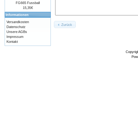
FG665 Fussball
15,35€
Informationen
Versandkosten
Zurück
Datenschutz
Unsere AGBs
Impressum
Kontakt
Copyrig
Pow