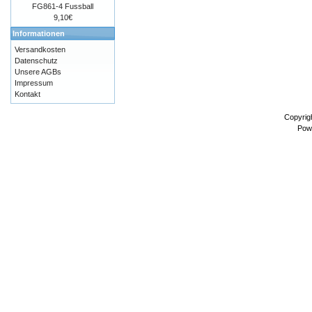
FG861-4 Fussball
9,10€
Informationen
Versandkosten
Datenschutz
Unsere AGBs
Impressum
Kontakt
Copyrig
Pow