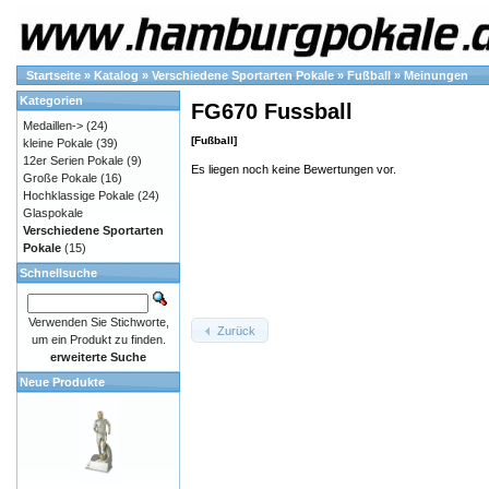
Startseite
»
Katalog
»
Verschiedene Sportarten Pokale
»
Fußball
»
Meinungen
Kategorien
FG670 Fussball
Medaillen->
(24)
[Fußball]
kleine Pokale
(39)
12er Serien Pokale
(9)
Es liegen noch keine Bewertungen vor.
Große Pokale
(16)
Hochklassige Pokale
(24)
Glaspokale
Verschiedene Sportarten
Pokale
(15)
Schnellsuche
Verwenden Sie Stichworte,
Zurück
um ein Produkt zu finden.
erweiterte Suche
Neue Produkte