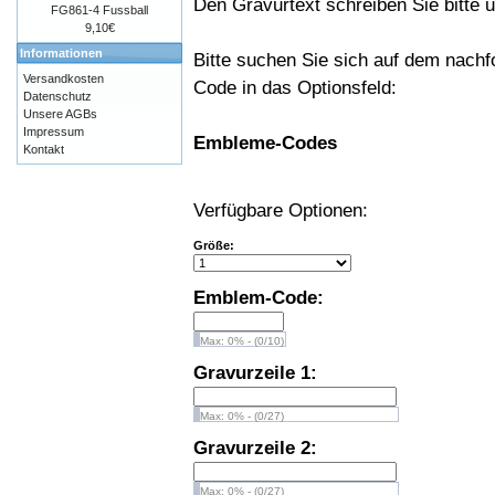
Den Gravurtext schreiben Sie bitte un
FG861-4 Fussball
9,10€
Informationen
Bitte suchen Sie sich auf dem nach
Versandkosten
Code in das Optionsfeld:
Datenschutz
Unsere AGBs
Impressum
Embleme-Codes
Kontakt
Verfügbare Optionen:
Größe:
Emblem-Code:
Max: 0% - (0/10)
Gravurzeile 1:
Max: 0% - (0/27)
Gravurzeile 2:
Max: 0% - (0/27)