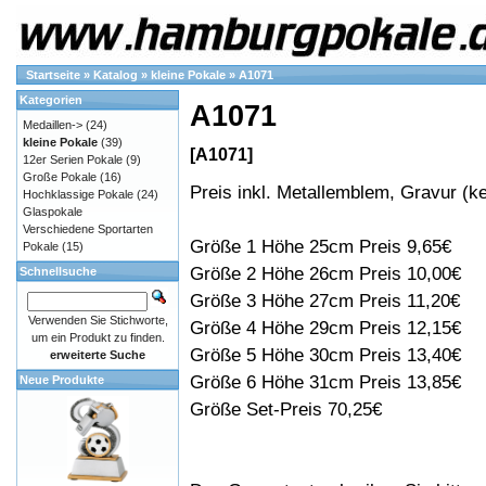
Startseite
»
Katalog
»
kleine Pokale
»
A1071
Kategorien
A1071
Medaillen->
(24)
kleine Pokale
(39)
[A1071]
12er Serien Pokale
(9)
Große Pokale
(16)
Preis inkl. Metallemblem, Gravur (ke
Hochklassige Pokale
(24)
Glaspokale
Verschiedene Sportarten
Größe 1 Höhe 25cm Preis 9,65€
Pokale
(15)
Größe 2 Höhe 26cm Preis 10,00€
Schnellsuche
Größe 3 Höhe 27cm Preis 11,20€
Verwenden Sie Stichworte,
Größe 4 Höhe 29cm Preis 12,15€
um ein Produkt zu finden.
Größe 5 Höhe 30cm Preis 13,40€
erweiterte Suche
Größe 6 Höhe 31cm Preis 13,85€
Neue Produkte
Größe Set-Preis 70,25€