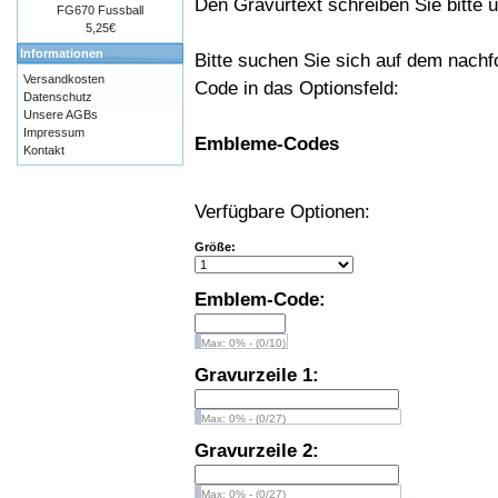
Den Gravurtext schreiben Sie bitte un
FG670 Fussball
5,25€
Informationen
Bitte suchen Sie sich auf dem nach
Versandkosten
Code in das Optionsfeld:
Datenschutz
Unsere AGBs
Impressum
Embleme-Codes
Kontakt
Verfügbare Optionen:
Größe:
Emblem-Code:
Max: 0% - (0/10)
Gravurzeile 1:
Max: 0% - (0/27)
Gravurzeile 2:
Max: 0% - (0/27)