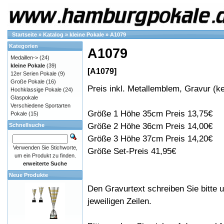
Startseite
»
Katalog
»
kleine Pokale
»
A1079
Kategorien
A1079
Medaillen->
(24)
kleine Pokale
(39)
[A1079]
12er Serien Pokale
(9)
Große Pokale
(16)
Preis inkl. Metallemblem, Gravur (ke
Hochklassige Pokale
(24)
Glaspokale
Verschiedene Sportarten
Größe 1 Höhe 35cm Preis 13,75€
Pokale
(15)
Größe 2 Höhe 36cm Preis 14,00€
Schnellsuche
Größe 3 Höhe 37cm Preis 14,20€
Verwenden Sie Stichworte,
Größe Set-Preis 41,95€
um ein Produkt zu finden.
erweiterte Suche
Neue Produkte
Den Gravurtext schreiben Sie bitte u
jeweiligen Zeilen.