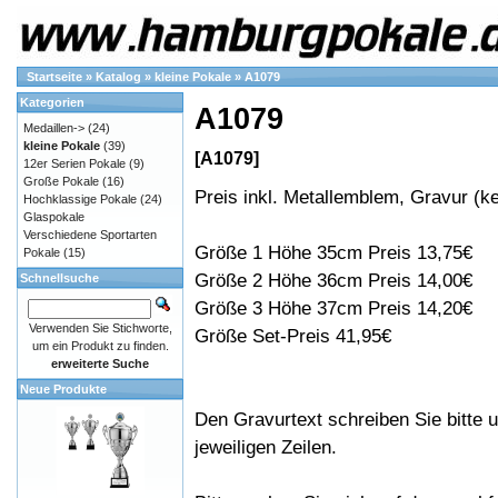
Startseite
»
Katalog
»
kleine Pokale
»
A1079
Kategorien
A1079
Medaillen->
(24)
kleine Pokale
(39)
[A1079]
12er Serien Pokale
(9)
Große Pokale
(16)
Preis inkl. Metallemblem, Gravur (ke
Hochklassige Pokale
(24)
Glaspokale
Verschiedene Sportarten
Größe 1 Höhe 35cm Preis 13,75€
Pokale
(15)
Größe 2 Höhe 36cm Preis 14,00€
Schnellsuche
Größe 3 Höhe 37cm Preis 14,20€
Verwenden Sie Stichworte,
Größe Set-Preis 41,95€
um ein Produkt zu finden.
erweiterte Suche
Neue Produkte
Den Gravurtext schreiben Sie bitte u
jeweiligen Zeilen.