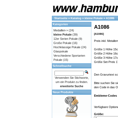
Startseite
»
Katalog
»
kleine Pokale
»
A1086
Kategorien
A1086
Medaillen->
(24)
[A1086]
kleine Pokale
(39)
12er Serien Pokale
(9)
Preis inkl. Metalle
Große Pokale
(16)
Hochklassige Pokale
(24)
Größe 1 Höhe 15c
Glaspokale
Größe 2 Höhe 16c
Verschiedene Sportarten
Größe 3 Höhe 17c
Pokale
(15)
Größe Set-Preis 1
Schnellsuche
Den Gravurtext schr
Verwenden Sie Stichworte,
um ein Produkt zu finden.
Bitte suchen Sie 
erweiterte Suche
den Code in das Op
Neue Produkte
Embleme-Codes
Verfügbare Option
Größe: