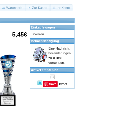
Warenkorb
Zur Kasse
Ihr Konto
Einkaufswagen
5,45€
0 Waren
Benachrichtigung
Eine Nachricht
bei änderungen
zu
A1086
versenden.
Artikel empfehlen
Save
Tweet