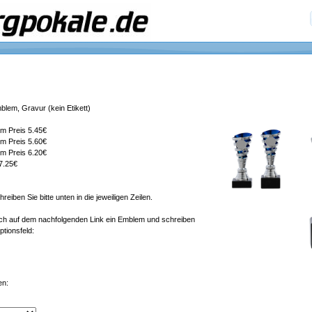
mblem, Gravur (kein Etikett)
m Preis 5.45€
m Preis 5.60€
m Preis 6.20€
7.25€
eiben Sie bitte unten in die jeweiligen Zeilen.
sich auf dem nachfolgenden Link ein Emblem und schreiben
tionsfeld:
en: