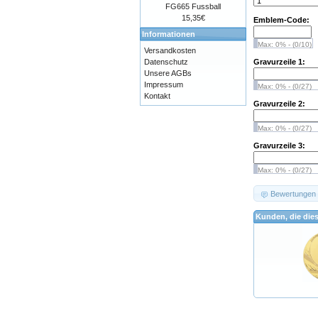
FG665 Fussball
15,35€
Emblem-Code:
Informationen
Max: 0% - (0/10)
Versandkosten
Datenschutz
Gravurzeile 1:
Unsere AGBs
Impressum
Max: 0% - (0/27)
Kontakt
Gravurzeile 2:
Max: 0% - (0/27)
Gravurzeile 3:
Max: 0% - (0/27)
Bewertungen
Kunden, die die