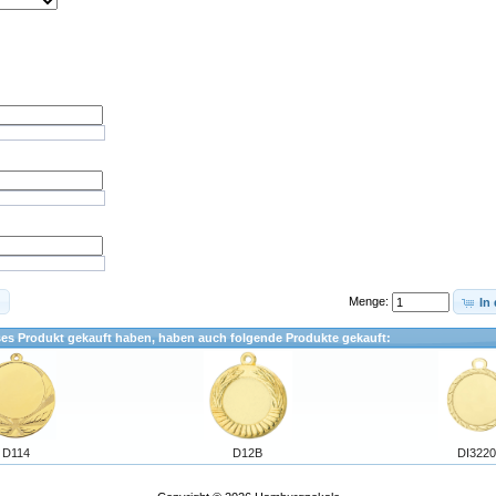
Menge:
In
ses Produkt gekauft haben, haben auch folgende Produkte gekauft:
D114
D12B
DI3220