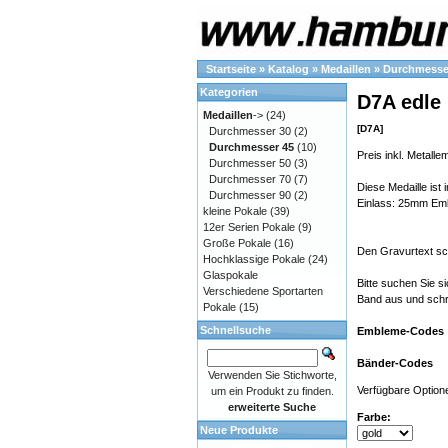
Startseite
»
Katalog
»
Medaillen
»
Durchmesse
Kategorien
D7A edle 
Medaillen
->
(24)
[D7A]
Durchmesser 30
(2)
Durchmesser 45
(10)
Preis inkl. Metall
Durchmesser 50
(3)
Durchmesser 70
(7)
Diese Medaille ist 
Durchmesser 90
(2)
Einlass: 25mm Em
kleine Pokale
(39)
12er Serien Pokale
(9)
Große Pokale
(16)
Den Gravurtext schr
Hochklassige Pokale
(24)
Glaspokale
Bitte suchen Sie s
Verschiedene Sportarten
Band aus und schre
Pokale
(15)
Schnellsuche
Embleme-Codes
Bänder-Codes
Verwenden Sie Stichworte,
Verfügbare Option
um ein Produkt zu finden.
erweiterte Suche
Farbe:
Neue Produkte