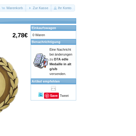
Warenkorb
Zur Kasse
Ihr Konto
Einkaufswagen
2,78€
0 Waren
Benachrichtigung
Eine Nachricht
bei änderungen
zu
D7A edle
Medaille in alt
g/s/b
versenden.
Artikel empfehlen
Save
Tweet