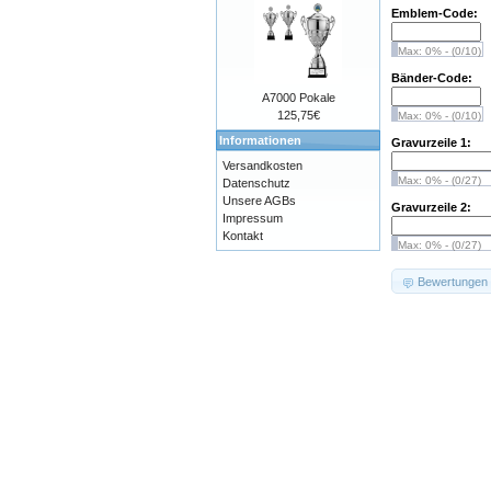
Emblem-Code:
Max: 0% - (0/10)
Bänder-Code:
A7000 Pokale
125,75€
Max: 0% - (0/10)
Informationen
Gravurzeile 1:
Versandkosten
Max: 0% - (0/27)
Datenschutz
Unsere AGBs
Gravurzeile 2:
Impressum
Kontakt
Max: 0% - (0/27)
Bewertungen