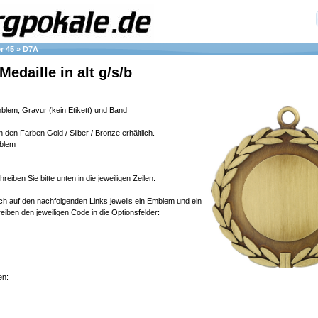
r 45
»
D7A
Medaille in alt g/s/b
emblem, Gravur (kein Etikett) und Band
in den Farben Gold / Silber / Bronze erhältlich.
blem
eiben Sie bitte unten in die jeweiligen Zeilen.
ich auf den nachfolgenden Links jeweils ein Emblem und ein
iben den jeweiligen Code in die Optionsfelder:
en: