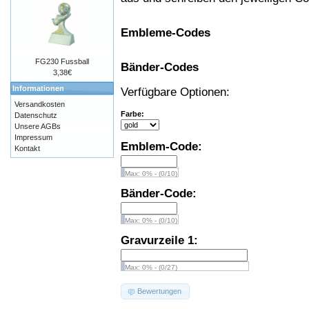
Embleme-Codes
FG230 Fussball
Bänder-Codes
3,38€
Informationen
Verfügbare Optionen:
Versandkosten
Farbe:
Datenschutz
Unsere AGBs
Impressum
Emblem-Code:
Kontakt
Max: 0% - (0/10)
Bänder-Code:
Max: 0% - (0/10)
Gravurzeile 1:
Max: 0% - (0/27)
Bewertungen