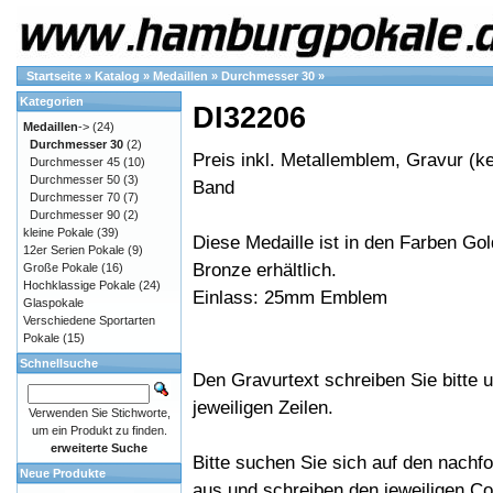
Startseite
»
Katalog
»
Medaillen
»
Durchmesser 30
»
Kategorien
DI32206
Medaillen
->
(24)
Durchmesser 30
(2)
Preis inkl. Metallemblem, Gravur (ke
Durchmesser 45
(10)
Durchmesser 50
(3)
Band
Durchmesser 70
(7)
Durchmesser 90
(2)
kleine Pokale
(39)
Diese Medaille ist in den Farben Gold
12er Serien Pokale
(9)
Bronze erhältlich.
Große Pokale
(16)
Hochklassige Pokale
(24)
Einlass: 25mm Emblem
Glaspokale
Verschiedene Sportarten
Pokale
(15)
Schnellsuche
Den Gravurtext schreiben Sie bitte u
jeweiligen Zeilen.
Verwenden Sie Stichworte,
um ein Produkt zu finden.
erweiterte Suche
Bitte suchen Sie sich auf den nachf
Neue Produkte
aus und schreiben den jeweiligen Cod