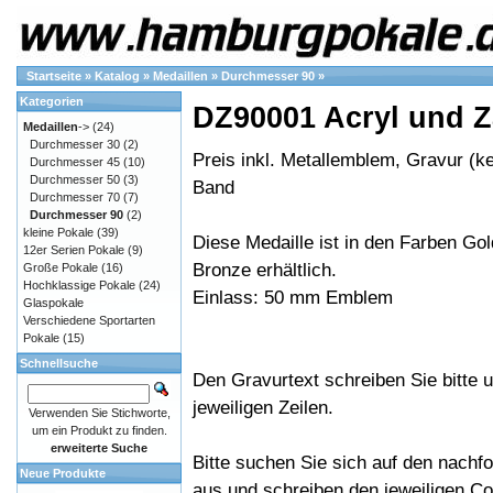
Startseite
»
Katalog
»
Medaillen
»
Durchmesser 90
»
Kategorien
DZ90001 Acryl und 
Medaillen
->
(24)
Durchmesser 30
(2)
Preis inkl. Metallemblem, Gravur (ke
Durchmesser 45
(10)
Durchmesser 50
(3)
Band
Durchmesser 70
(7)
Durchmesser 90
(2)
kleine Pokale
(39)
Diese Medaille ist in den Farben Gold
12er Serien Pokale
(9)
Bronze erhältlich.
Große Pokale
(16)
Hochklassige Pokale
(24)
Einlass: 50 mm Emblem
Glaspokale
Verschiedene Sportarten
Pokale
(15)
Schnellsuche
Den Gravurtext schreiben Sie bitte u
jeweiligen Zeilen.
Verwenden Sie Stichworte,
um ein Produkt zu finden.
erweiterte Suche
Bitte suchen Sie sich auf den nachf
Neue Produkte
aus und schreiben den jeweiligen Cod