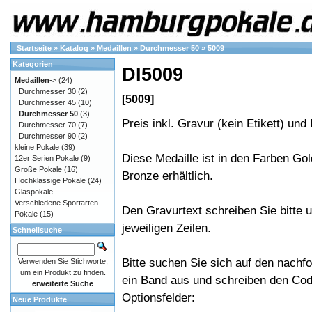
Startseite
»
Katalog
»
Medaillen
»
Durchmesser 50
»
5009
Kategorien
DI5009
Medaillen
->
(24)
Durchmesser 30
(2)
[5009]
Durchmesser 45
(10)
Durchmesser 50
(3)
Preis inkl. Gravur (kein Etikett) und
Durchmesser 70
(7)
Durchmesser 90
(2)
kleine Pokale
(39)
Diese Medaille ist in den Farben Gold
12er Serien Pokale
(9)
Große Pokale
(16)
Bronze erhältlich.
Hochklassige Pokale
(24)
Glaspokale
Verschiedene Sportarten
Den Gravurtext schreiben Sie bitte u
Pokale
(15)
jeweiligen Zeilen.
Schnellsuche
Bitte suchen Sie sich auf den nachf
Verwenden Sie Stichworte,
um ein Produkt zu finden.
ein Band aus und schreiben den Cod
erweiterte Suche
Optionsfelder:
Neue Produkte