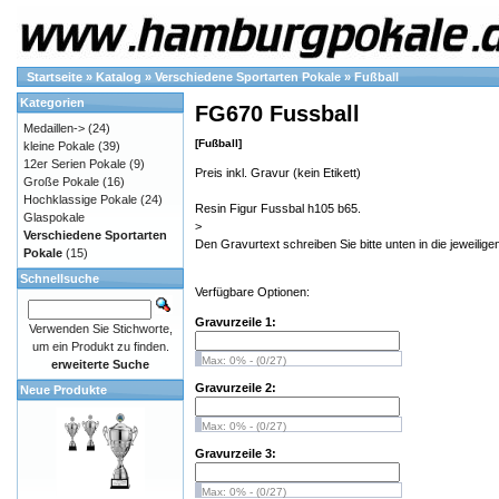
Startseite
»
Katalog
»
Verschiedene Sportarten Pokale
»
Fußball
Kategorien
FG670 Fussball
Medaillen->
(24)
[Fußball]
kleine Pokale
(39)
12er Serien Pokale
(9)
Preis inkl. Gravur (kein Etikett)
Große Pokale
(16)
Hochklassige Pokale
(24)
Resin Figur Fussbal h105 b65.
Glaspokale
>
Verschiedene Sportarten
Den Gravurtext schreiben Sie bitte unten in die jeweiligen
Pokale
(15)
Schnellsuche
Verfügbare Optionen:
Gravurzeile 1:
Verwenden Sie Stichworte,
um ein Produkt zu finden.
Max: 0% - (0/27)
erweiterte Suche
Gravurzeile 2:
Neue Produkte
Max: 0% - (0/27)
Gravurzeile 3:
Max: 0% - (0/27)