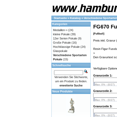
Startseite
»
Katalog
»
Verschiedene Sportarte
Kategorien
FG670 Fu
Medaillen->
(24)
[Fußball]
kleine Pokale
(39)
12er Serien Pokale
(9)
Preis inkl. Gravur (
Große Pokale
(16)
Hochklassige Pokale
(24)
Resin Figur Fussb
Glaspokale
>
Verschiedene Sportarten
Den Gravurtext schr
Pokale
(15)
Schnellsuche
Verfügbare Option
Gravurzeile 1:
Verwenden Sie Stichworte,
um ein Produkt zu finden.
Max: 0% - (0/27)
erweiterte Suche
Gravurzeile 2:
Neue Produkte
Max: 0% - (0/27)
Gravurzeile 3:
Max: 0% - (0/27)