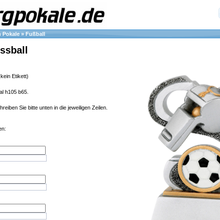
n Pokale
»
Fußball
ssball
kein Etikett)
al h105 b65.
eiben Sie bitte unten in die jeweiligen Zeilen.
en: