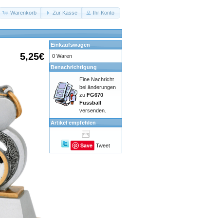
Warenkorb
Zur Kasse
Ihr Konto
Einkaufswagen
5,25€
0 Waren
Benachrichtigung
Eine Nachricht
bei änderungen
zu
FG670
Fussball
versenden.
Artikel empfehlen
Save
Tweet