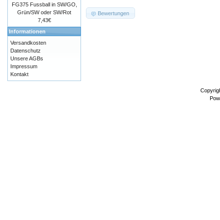
FG375 Fussball in SW/GO,
Grün/SW oder SW/Rot
Bewertungen
7,43€
Informationen
Versandkosten
Datenschutz
Unsere AGBs
Impressum
Kontakt
Copyrig
Pow