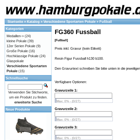
Startseite
»
Katalog
»
Verschiedene Sportarten Pokale
»
Fußball
Kategorien
FG360 Fussball
Medaillen->
(24)
[Fußball]
kleine Pokale
(39)
12er Serien Pokale
(9)
Preis inkl. Gravur (kein Etikett)
Große Pokale
(16)
Hochklassige Pokale
(24)
Resin Figur Fussball h130 b100.
Glaspokale
Verschiedene Sportarten
Den Gravurtext schreiben Sie bitte unten in die jeweiligen
Pokale
(15)
Schnellsuche
Verfügbare Optionen:
Gravurzeile 1:
Verwenden Sie Stichworte,
um ein Produkt zu finden.
Max: 0% - (0/27)
erweiterte Suche
Gravurzeile 2:
Neue Produkte
Max: 0% - (0/27)
Gravurzeile 3:
Max: 0% - (0/27)