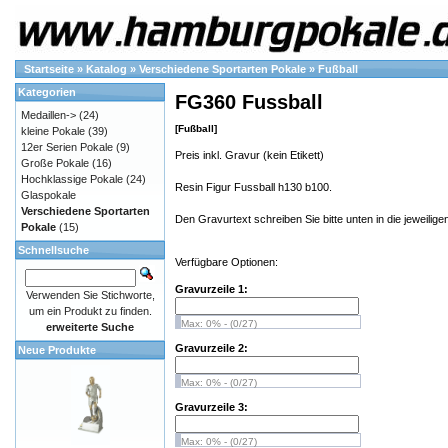
Startseite
»
Katalog
»
Verschiedene Sportarten Pokale
»
Fußball
Kategorien
FG360 Fussball
Medaillen->
(24)
[Fußball]
kleine Pokale
(39)
12er Serien Pokale
(9)
Preis inkl. Gravur (kein Etikett)
Große Pokale
(16)
Hochklassige Pokale
(24)
Resin Figur Fussball h130 b100.
Glaspokale
Verschiedene Sportarten
Den Gravurtext schreiben Sie bitte unten in die jeweiligen
Pokale
(15)
Schnellsuche
Verfügbare Optionen:
Gravurzeile 1:
Verwenden Sie Stichworte,
um ein Produkt zu finden.
Max: 0% - (0/27)
erweiterte Suche
Gravurzeile 2:
Neue Produkte
Max: 0% - (0/27)
Gravurzeile 3:
Max: 0% - (0/27)