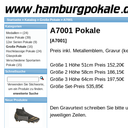
Startseite
»
Katalog
»
Große Pokale
»
A7001
Kategorien
A7001 Pokale
Medaillen->
(24)
kleine Pokale
(39)
[A7001]
12er Serien Pokale
(9)
Große Pokale
(16)
Preis inkl. Metallemblem, Gravur (ke
Hochklassige Pokale
(24)
Glaspokale
Verschiedene Sportarten
Größe 1 Höhe 51cm Preis 152,20€
Pokale
(15)
Größe 2 Höhe 58cm Preis 186,15€
Schnellsuche
Größe 3 Höhe 64cm Preis 197,50€
Verwenden Sie Stichworte,
Größe Set-Preis 535,85€
um ein Produkt zu finden.
erweiterte Suche
Neue Produkte
Den Gravurtext schreiben Sie bitte u
jeweiligen Zeilen.