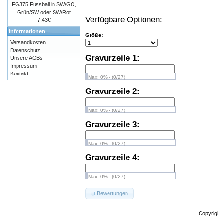
FG375 Fussball in SW/GO,
Grün/SW oder SW/Rot
Verfügbare Optionen:
7,43€
Informationen
Größe:
Versandkosten
Datenschutz
Gravurzeile 1:
Unsere AGBs
Impressum
Kontakt
Max: 0% - (0/27)
Gravurzeile 2:
Max: 0% - (0/27)
Gravurzeile 3:
Max: 0% - (0/27)
Gravurzeile 4:
Max: 0% - (0/27)
Bewertungen
Copyrig