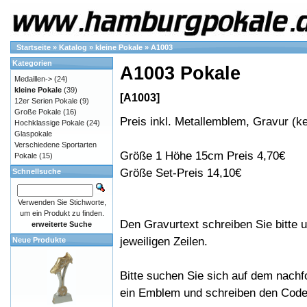
Startseite
»
Katalog
»
kleine Pokale
»
A1003
Kategorien
A1003 Pokale
Medaillen->
(24)
kleine Pokale
(39)
[A1003]
12er Serien Pokale
(9)
Große Pokale
(16)
Preis inkl. Metallemblem, Gravur (ke
Hochklassige Pokale
(24)
Glaspokale
Verschiedene Sportarten
Größe 1 Höhe 15cm Preis 4,70€
Pokale
(15)
Größe Set-Preis 14,10€
Schnellsuche
Verwenden Sie Stichworte,
um ein Produkt zu finden.
Den Gravurtext schreiben Sie bitte u
erweiterte Suche
jeweiligen Zeilen.
Neue Produkte
Bitte suchen Sie sich auf dem nachf
ein Emblem und schreiben den Code 