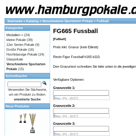
Startseite
»
Katalog
»
Verschiedene Sportarten Pokale
»
Fußball
Kategorien
FG665 Fussball
Medaillen->
(24)
[Fußball]
kleine Pokale
(39)
12er Serien Pokale
(9)
Preis inkl. Gravur (kein Etikett)
Große Pokale
(16)
Hochklassige Pokale
(24)
Resin Figur Fussball h165 b110.
Glaspokale
Verschiedene Sportarten
Den Gravurtext schreiben Sie bitte unten in die jeweiligen
Pokale
(15)
Schnellsuche
Verfügbare Optionen:
Gravurzeile 1:
Verwenden Sie Stichworte,
um ein Produkt zu finden.
Max: 0% - (0/27)
erweiterte Suche
Gravurzeile 2:
Neue Produkte
Max: 0% - (0/27)
Gravurzeile 3:
Max: 0% - (0/27)