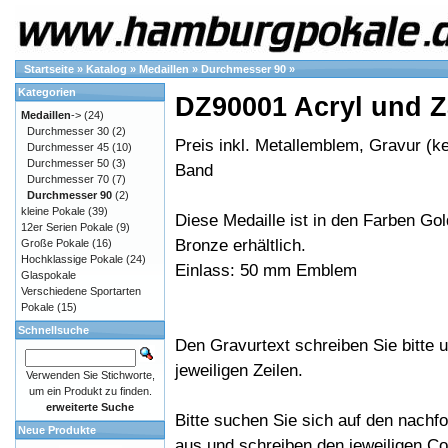
Startseite
»
Katalog
»
Medaillen
»
Durchmesser 90
»
Kategorien
DZ90001 Acryl und 
Medaillen
->
(24)
Durchmesser 30
(2)
Preis inkl. Metallemblem, Gravur (ke
Durchmesser 45
(10)
Durchmesser 50
(3)
Band
Durchmesser 70
(7)
Durchmesser 90
(2)
kleine Pokale
(39)
Diese Medaille ist in den Farben Gold
12er Serien Pokale
(9)
Bronze erhältlich.
Große Pokale
(16)
Hochklassige Pokale
(24)
Einlass: 50 mm Emblem
Glaspokale
Verschiedene Sportarten
Pokale
(15)
Schnellsuche
Den Gravurtext schreiben Sie bitte u
jeweiligen Zeilen.
Verwenden Sie Stichworte,
um ein Produkt zu finden.
erweiterte Suche
Bitte suchen Sie sich auf den nachf
Neue Produkte
aus und schreiben den jeweiligen Cod