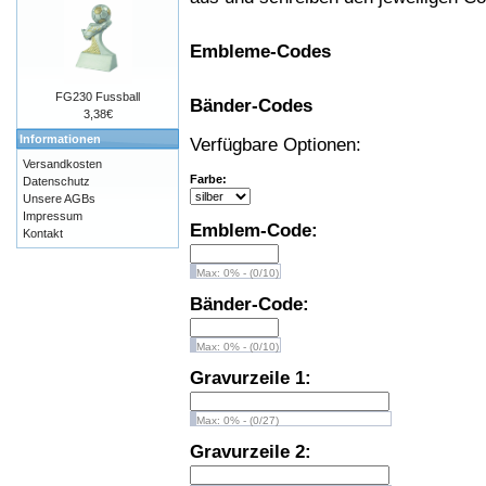
Embleme-Codes
FG230 Fussball
Bänder-Codes
3,38€
Informationen
Verfügbare Optionen:
Versandkosten
Farbe:
Datenschutz
Unsere AGBs
Impressum
Emblem-Code:
Kontakt
Max: 0% - (0/10)
Bänder-Code:
Max: 0% - (0/10)
Gravurzeile 1:
Max: 0% - (0/27)
Gravurzeile 2: