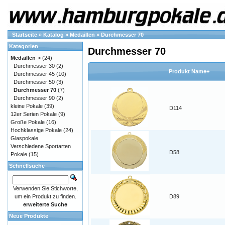
Startseite
»
Katalog
»
Medaillen
»
Durchmesser 70
Kategorien
Durchmesser 70
Medaillen
->
(24)
Durchmesser 30
(2)
Produkt Name+
Durchmesser 45
(10)
Durchmesser 50
(3)
Durchmesser 70
(7)
Durchmesser 90
(2)
kleine Pokale
(39)
D114
12er Serien Pokale
(9)
Große Pokale
(16)
Hochklassige Pokale
(24)
Glaspokale
Verschiedene Sportarten
D58
Pokale
(15)
Schnellsuche
Verwenden Sie Stichworte,
um ein Produkt zu finden.
D89
erweiterte Suche
Neue Produkte