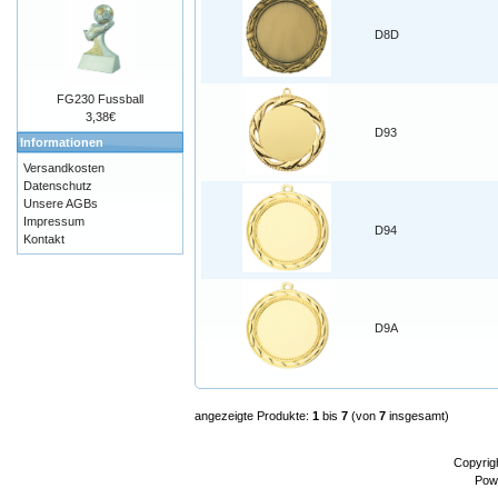
D8D
FG230 Fussball
3,38€
D93
Informationen
Versandkosten
Datenschutz
Unsere AGBs
Impressum
D94
Kontakt
D9A
angezeigte Produkte:
1
bis
7
(von
7
insgesamt)
Copyrig
Pow