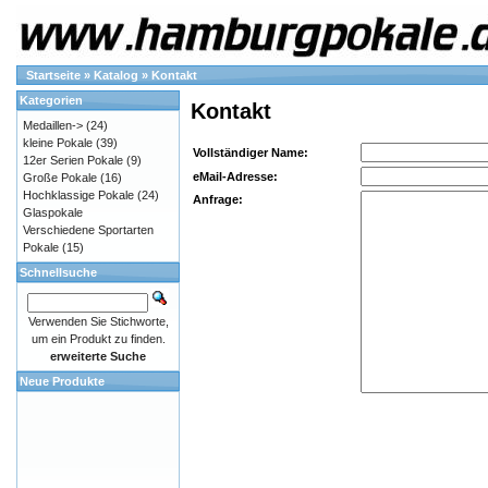
Startseite
»
Katalog
»
Kontakt
Kategorien
Kontakt
Medaillen->
(24)
kleine Pokale
(39)
Vollständiger Name:
12er Serien Pokale
(9)
eMail-Adresse:
Große Pokale
(16)
Hochklassige Pokale
(24)
Anfrage:
Glaspokale
Verschiedene Sportarten
Pokale
(15)
Schnellsuche
Verwenden Sie Stichworte,
um ein Produkt zu finden.
erweiterte Suche
Neue Produkte