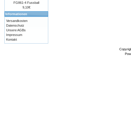
FG861-4 Fussball
9,10€
Informationen
Versandkosten
Datenschutz
Unsere AGBs
Impressum
Kontakt
Copyrig
Pow