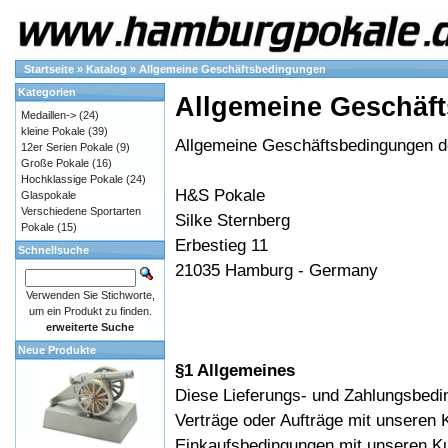
Startseite
»
Katalog
»
Allgemeine Geschäftsbedingungen
Kategorien
Allgemeine Geschäf
Medaillen->
(24)
kleine Pokale
(39)
Allgemeine Geschäftsbedingungen 
12er Serien Pokale
(9)
Große Pokale
(16)
Hochklassige Pokale
(24)
H&S Pokale
Glaspokale
Verschiedene Sportarten
Silke Sternberg
Pokale
(15)
Erbestieg 11
Schnellsuche
21035 Hamburg - Germany
Verwenden Sie Stichworte,
um ein Produkt zu finden.
erweiterte Suche
Neue Produkte
§1 Allgemeines
Diese Lieferungs- und Zahlungsbedin
Verträge oder Aufträge mit unseren
Einkaufsbedingungen mit unseren K